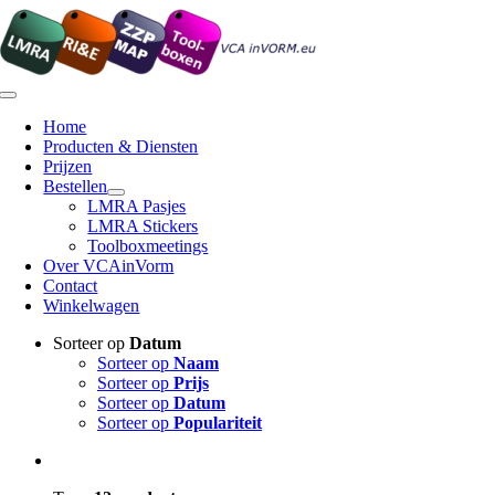
Ga
naar
inhoud
Toggle
Navigation
Home
Producten & Diensten
Prijzen
Bestellen
LMRA Pasjes
LMRA Stickers
Toolboxmeetings
Over VCAinVorm
Contact
Winkelwagen
Sorteer op
Datum
Sorteer op
Naam
Sorteer op
Prijs
Sorteer op
Datum
Sorteer op
Populariteit