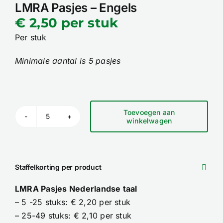
Contact
LMRA Pasjes – Engels
€
2,50
per stuk
Winkelwagen
Per stuk
Minimale aantal is 5 pasjes
Toevoegen aan
winkelwagen
LMRA
Pasjes
-
Engels
Staffelkorting per product
aantal
LMRA Pasjes Nederlandse taal
– 5 -25 stuks: € 2,20 per stuk
– 25-49 stuks: € 2,10 per stuk