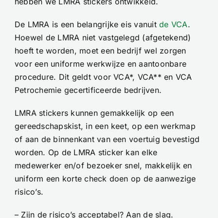
hebben we LMRA stickers ontwikkeld.
Contact
De LMRA is een belangrijke eis vanuit
de VCA
.
Winkelwagen
Hoewel de LMRA niet vastgelegd (afgetekend)
hoeft te worden, moet een bedrijf wel zorgen
voor een uniforme werkwijze en aantoonbare
procedure. Dit geldt voor VCA*, VCA** en VCA
Petrochemie gecertificeerde bedrijven.
LMRA stickers kunnen gemakkelijk op een
gereedschapskist, in een keet, op een werkmap
of aan de binnenkant van een voertuig bevestigd
worden. Op de LMRA sticker kan elke
medewerker en/of bezoeker snel, makkelijk en
uniform een korte check doen op de aanwezige
risico’s.
– Zijn de risico’s acceptabel? Aan de slag.