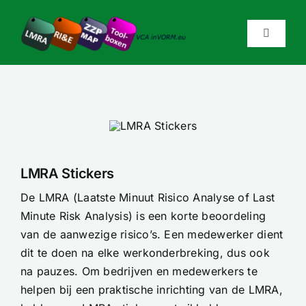
Ga
naar
Toggle
inhoud
Navigati
Home
Producten & Diensten
LMRA Stickers
Prijzen
De LMRA (Laatste Minuut Risico Analyse of Last
Minute Risk Analysis) is een korte beoordeling
Bestellen
van de aanwezige risico’s. Een medewerker dient
dit te doen na elke werkonderbreking, dus ook
Over VCAinVorm
na pauzes. Om bedrijven en medewerkers te
helpen bij een praktische inrichting van de LMRA,