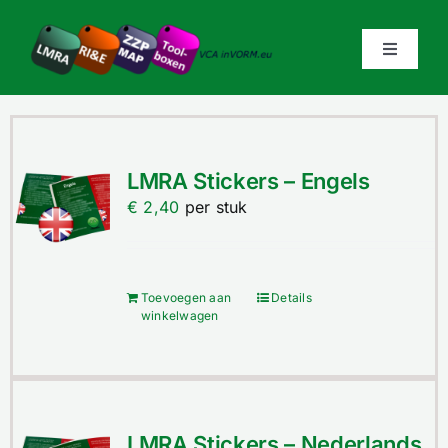
Ga
naar
Toggle
inhoud
Navigati
Home
LMRA Stickers – Engels
Producten & Diensten
€
2,40
per stuk
Prijzen
Toevoegen aan
Details
winkelwagen
Bestellen
Over VCAinVorm
LMRA Stickers – Nederlands