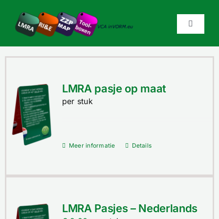
Ga
naar
Toggle
inhoud
Navigati
Home
LMRA pasje op maat
Producten & Diensten
per stuk
Prijzen
Meer informatie
Details
Bestellen
Over VCAinVorm
LMRA Pasjes – Nederlands